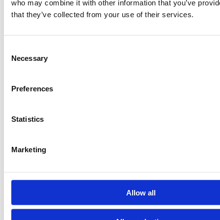
who may combine it with other information that you’ve provid
that they’ve collected from your use of their services.
Consent
Necessary
Selection
Preferences
Statistics
Marketing
Allow all
Outil large pour sceller les joints pour surface solide (PS)
Twin vacuum cups for clamping non-porous, solid surface