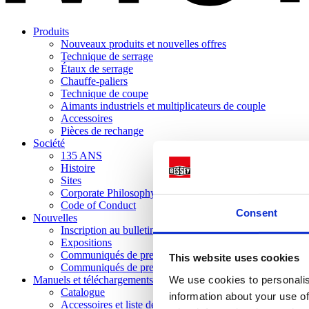
Produits
Nouveaux produits et nouvelles offres
Technique de serrage
Étaux de serrage
Chauffe-paliers
Technique de coupe
Aimants industriels et multiplicateurs de couple
Accessoires
Pièces de rechange
Société
135 ANS
Histoire
Sites
Corporate Philosophy
Code of Conduct
Consent
Nouvelles
Inscription au bulletin d'information
Expositions
Communiqués de presse actuels
This website uses cookies
Communiqués de presse archivés
We use cookies to personalis
Manuels et téléchargements
Catalogue
information about your use of
Accessoires et liste de pièces de rechange