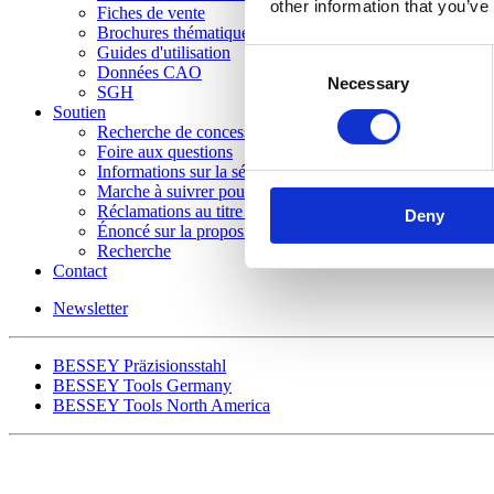
other information that you’ve
Fiches de vente
Brochures thématiques
Guides d'utilisation
Consent
Données CAO
Necessary
Selection
SGH
Soutien
Recherche de concessionnaire
Foire aux questions
Informations sur la sécurité
Marche à suivrer pour le retour des produits
Réclamations au titre de la garantie
Deny
Énoncé sur la proposition 65 de la Californie
Recherche
Contact
Newsletter
BESSEY Präzisionsstahl
BESSEY Tools Germany
BESSEY Tools North America