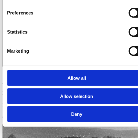
Preferences
Statistics
Marketing
1936
Allow all
LE BIG BANG
Allow selection
Des brevets ont été délivrés pour un nouveau type de serre-joint à
vis en fonte malléable et ainsi le début de la production d'outils de
Deny
serrage.