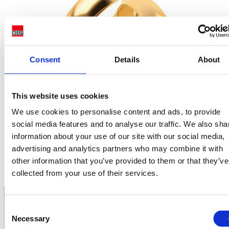
Consent
Details
About
This website uses cookies
We use cookies to personalise content and ads, to provide
1928
social media features and to analyse our traffic. We also sha
information about your use of our site with our social media,
UNIFICATION
advertising and analytics partners who may combine it with
other information that you’ve provided to them or that they’ve
Mariage du Dr Ing. Eugen Mayer avec Erna Bessey, veuve de Karl
collected from your use of their services.
Bessey.
Consent
Necessary
Selection