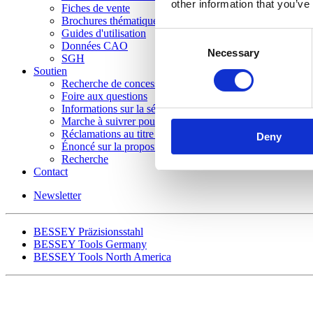
other information that you’ve
Fiches de vente
Brochures thématiques
Guides d'utilisation
Consent
Données CAO
Necessary
Selection
SGH
Soutien
Recherche de concessionnaire
Foire aux questions
Informations sur la sécurité
Marche à suivrer pour le retour des produits
Réclamations au titre de la garantie
Deny
Énoncé sur la proposition 65 de la Californie
Recherche
Contact
Newsletter
BESSEY Präzisionsstahl
BESSEY Tools Germany
BESSEY Tools North America