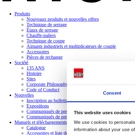
Produits
Nouveaux produits et nouvelles offres
Technique de serrage
Étaux de serrage
Chauffe-paliers
Technique de coupe
Aimants industriels et multiplicateurs de couple
Accessoires
Pièces de rechange
Société
135 ANS
Histoire
Sites
Corporate Philosophy
Code of Conduct
Consent
Nouvelles
Inscription au bulletin d'information
Expositions
Communiqués de presse actuels
This website uses cookies
Communiqués de presse archivés
We use cookies to personalis
Manuels et téléchargements
Catalogue
information about your use of
Accessoires et liste de pièces de rechange