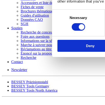
other information that you’ve
Accessoires et liste de pièces de rechange
Fiches de vente
Brochures thématiques
Consent
Guides d'utilisation
Necessary
Selection
Données CAO
SGH
Soutien
Recherche de concessionnaire
Foire aux questions
Informations sur la sécurité
Marche à suivrer pour le retour des produits
Deny
Réclamations au titre de la garantie
Énoncé sur la proposition 65 de la Californie
Recherche
Contact
Newsletter
BESSEY Präzisionsstahl
BESSEY Tools Germany
BESSEY Tools North America