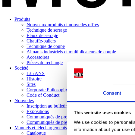
Produits
Nouveaux produits et nouvelles offres
Technique de serrage
Étaux de serrage
Chauffe-paliers
Technique de coupe
Aimants industriels et multiplicateurs de couple
Accessoires
Pièces de rechange
Société
135 ANS
Histoire
Sites
Corporate Philosophy
Consent
Code of Conduct
Nouvelles
Inscription au bulletin d'information
Expositions
This website uses cookies
Communiqués de presse actuels
We use cookies to personalis
Communiqués de presse archivés
Manuels et téléchargements
information about your use of
Catalogue