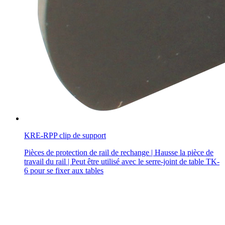
KRE-RPP clip de support
Pièces de protection de rail de rechange | Hausse la pièce de
travail du rail | Peut être utilisé avec le serre-joint de table TK-
6 pour se fixer aux tables