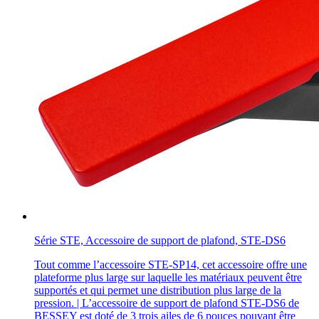
Série STE, Accessoire de support de plafond, STE-DS6
Tout comme l’accessoire STE-SP14, cet accessoire offre une
plateforme plus large sur laquelle les matériaux peuvent être
supportés et qui permet une distribution plus large de la
pression. | L’accessoire de support de plafond STE-DS6 de
BESSEY est doté de 3 trois ailes de 6 pouces pouvant être